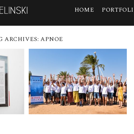
HOME
PORTFOL
G ARCHIVES:
APNOE
EVENT „DIVE
IK
CHALLENGE“ IN
URNAL
JORDANIEN
READ MORE →