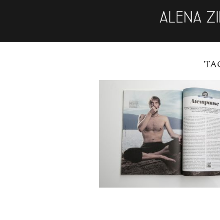
TA
ARTIKEL ÜBER N
LINDER IM YOGA JO
READ MORE →