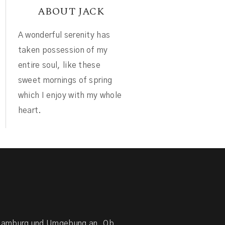
ABOUT JACK
A wonderful serenity has
taken possession of my
entire soul, like these
sweet mornings of spring
which I enjoy with my whole
heart.
n Hamburg und Umgebung an. Ob