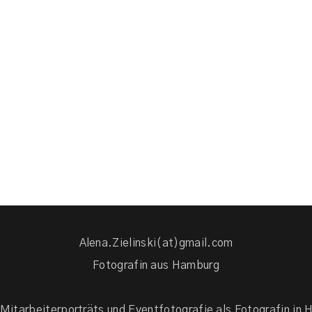
Alena.Zielinski(at)gmail.com
Fotografin aus Hamburg
, Mitarbeiterporträts und Eventfotografie als Fotografin i