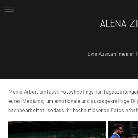
Eine Auswahl meiner 
Meine Arbeit umfasst Fotoshootings für Tageszeitungen
eures Mediums, um emotionale und aussagekräftige Bilder
nachbearbeitet, sodass ihr hochauflösende Fotos erhalte