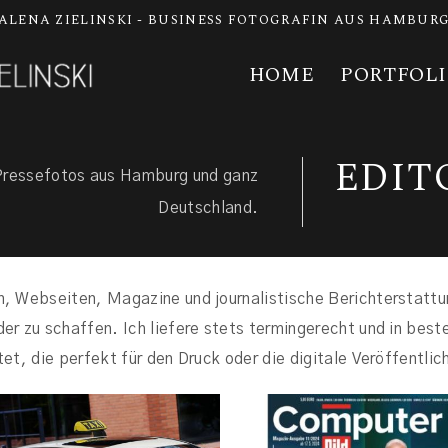
ALENA ZIELINSKI - BUSINESS FOTOGRAFIN AUS HAMBUR
HOME
PORTFOL
EDIT
Pressefotos aus Hamburg und ganz
Deutschland.
, Webseiten, Magazine und journalistische Berichterstattu
 zu schaffen. Ich liefere stets termingerecht und in bester
t, die perfekt für den Druck oder die digitale Veröffentlic