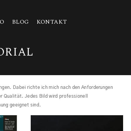
G
IO
BLOG
KONTAKT
ORIAL
ngen. Dabei richte ich mich nach den Anforderungen
 Qualität. Jedes Bild wird professionell
hung geeignet sind.